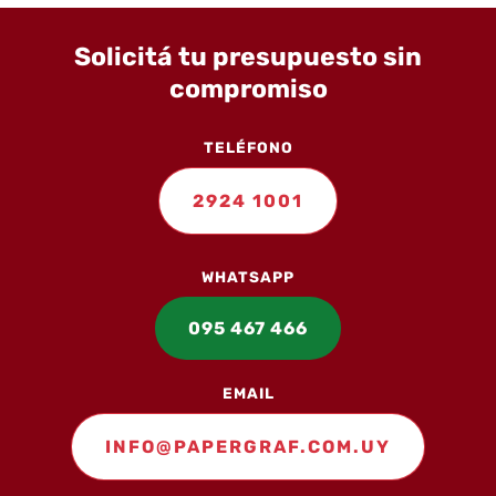
Solicitá tu presupuesto sin
compromiso
TELÉFONO
2924 1001
WHATSAPP
095 467 466
EMAIL
INFO@PAPERGRAF.COM.UY